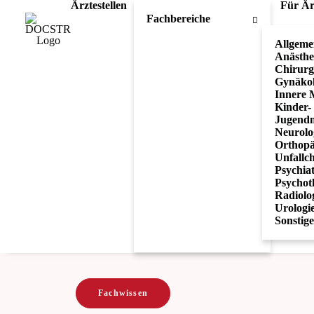
Ärztestellen
Für Är
Fachbereiche
Allgeme
Anästhe
Chirurg
Gynäkol
Innere 
Kinder-
Jugendm
Neurolo
Orthopä
Unfallch
Psychia
Psychot
Radiolo
Urologi
Sonstig
Fachwissen