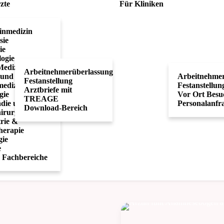
zte
Für Kliniken
inmedizin
sie
ie
ogie
Medizin
Arbeitnehmerüberlassung
 und
Arbeitnehmer
Festanstellung
edizin
Festanstellun
Arztbriefe mit
gie
Vor Ort Besu
TREAGE
die und
Personalanfr
Download-Bereich
irurgie
trie &
herapie
gie
e
e Fachbereiche