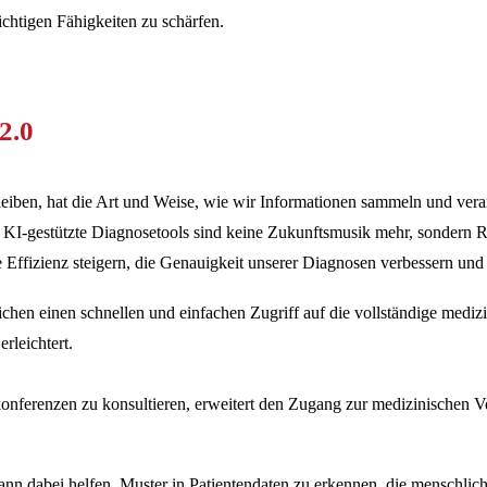
ichtigen Fähigkeiten zu schärfen.
2.0
iben, hat die Art und Weise, wie wir Informationen sammeln und verar
KI-gestützte Diagnosetools sind keine Zukunftsmusik mehr, sondern Re
 Effizienz steigern, die Genauigkeit unserer Diagnosen verbessern und 
hen einen schnellen und einfachen Zugriff auf die vollständige medizi
rleichtert.
onferenzen zu konsultieren, erweitert den Zugang zur medizinischen V
kann dabei helfen, Muster in Patientendaten zu erkennen, die menschli