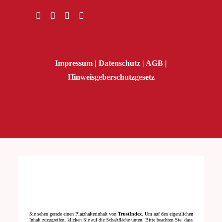
Impressum
|
Datenschutz
|
AGB
|
Hinweisgeberschutzgesetz
Sie sehen gerade einen Platzhalterinhalt von
TrustIndex
. Um auf den eigentlichen
Inhalt zuzugreifen, klicken Sie auf die Schaltfläche unten. Bitte beachten Sie, dass