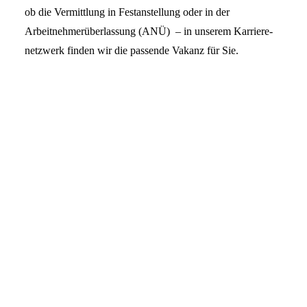
ob die Vermittlung in Festanstellung oder in der
Arbeitnehmerüberlassung (ANÜ) – in unserem Karriere­
netz­werk finden wir die passende Vakanz für Sie.
Für Ärztinnen & Ärzte
Wir haben die Stelle die zu Ihrem Leben passt.
Stellenangebote in Festanstellung oder in der
Arbeitnehmerüberlassung.
Mehr erfahren