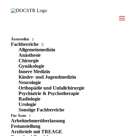
Ärztestellen
Fachbereiche
Allgemeinmedizin
Anästhesie
DOCSTR
Chirurgie
Gynäkologie
Ärztevermittlung
Innere Medizin
Kinder- und Jugendmedizin
Neurologie
DEUTSCHLANDWEIT
Orthopädie und Unfallchirurgie
UNTER DEN TOP 3
Psychiatrie & Psychotherapie
Radiologie
Urologie
Jetzt als Arzt registrieren
Sonstige Fachbereiche
Für Ärzte
Arbeitnehmerüberlassung
Festanstellung
Jetzt Personal anfragen
Arztbriefe mit TREAGE