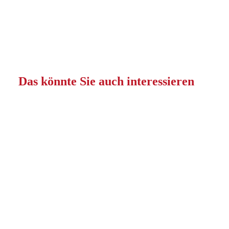
Das könnte Sie auch interessieren
Ärztestellen
Wir haben die Stelle, die zu Ihrem Leben passt.
Stellenangebote in Festanstellung oder in
Arbeitnehmerüberlassung.