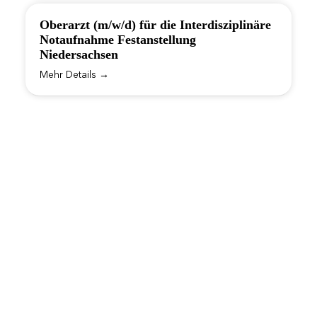
Oberarzt (m/w/d) für die Interdisziplinäre
Notaufnahme Festanstellung
Niedersachsen
Mehr Details
Kein passendes Stellenangebot
gefunden?
Kein Problem! Registrieren Sie sich kostenlos
und unverbindlich bei uns. Sie erhalten
danach maßgeschneiderte Stellenangebote