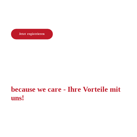
in der Chirurgie, die perfekt zu Ihren
Karrierewünschen und Lebenszielen passen.
Jetzt registrieren
because we care - Ihre Vorteile mit
uns!