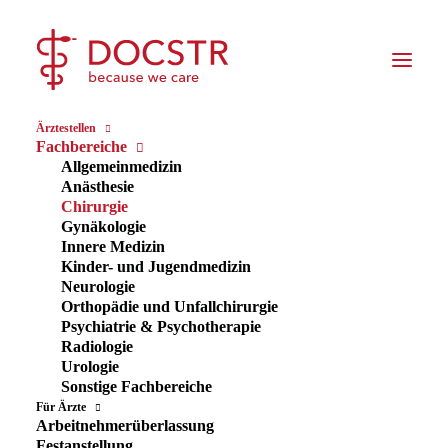
Ärztestellen
Fachbereiche
Allgemeinmedizin
Anästhesie
Stellenangebote in der
Chirurgie
Gynäkologie
Chirurgie
Innere Medizin
Kinder- und Jugendmedizin
Neurologie
ENTDECKEN SIE JETZT
Orthopädie und Unfallchirurgie
VERFÜGBARE STELLEN
Psychiatrie & Psychotherapie
Radiologie
Urologie
Sonstige Fachbereiche
Offene Stellen ansehen
Für Ärzte
Arbeitnehmerüberlassung
Festanstellung