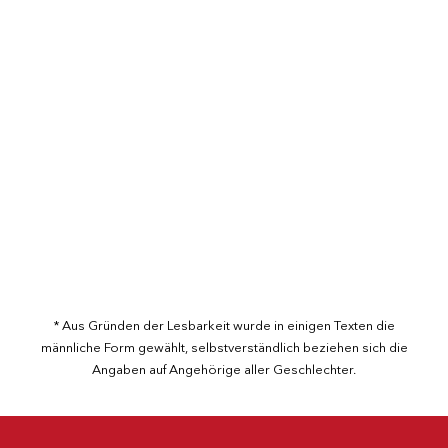
Wir haben die Stelle die zu Ihrem Leben
passt. Stellenangebote in Festanstellung
oder in der Arbeitnehmerüberlassung.
Stelle ansehen
* Aus Gründen der Lesbarkeit wurde in einigen Texten die
männliche Form gewählt, selbstverständlich beziehen sich die
Angaben auf Angehörige aller Geschlechter.