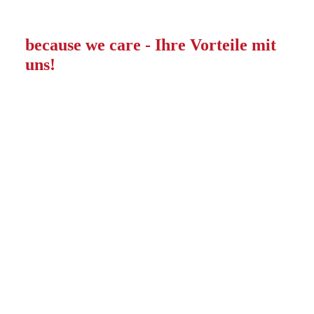
because we care - Ihre Vorteile mit
uns!
Bundesweite Vermittlung
Durch unser umfangreiches Netzwerk bieten wir
Ihnen passgenaue Stellenangebote an. Ganz nach
Ihren individuellen Wünschen und Bedürfnissen.