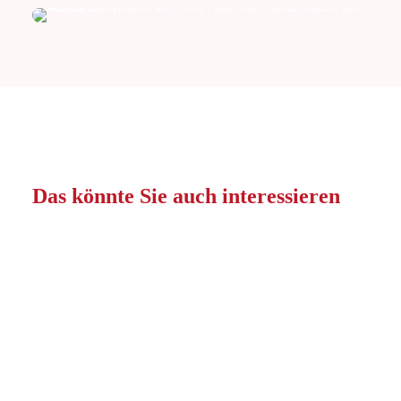
Das könnte Sie auch interessieren
Arbeitnehmerüberlassung
Wir vermitteln Ihnen deutschlandweit
passgenaue Stellenangebote in der