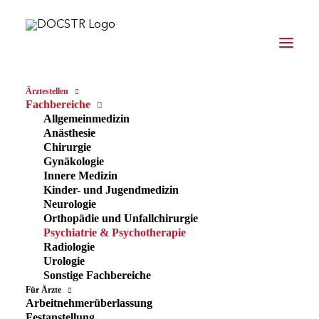
Ärztestellen
Fachbereiche
Allgemeinmedizin
Anästhesie
Stellenangebote in der
Chirurgie
Gynäkologie
Psychiatrie &
Innere Medizin
Psychotherapie
Kinder- und Jugendmedizin
Neurologie
Orthopädie und Unfallchirurgie
ENTDECKEN SIE JETZT
Psychiatrie & Psychotherapie
Radiologie
VERFÜGBARE STELLEN
Urologie
Sonstige Fachbereiche
Für Ärzte
Arbeitnehmerüberlassung
Offene Stellen ansehen
Festanstellung