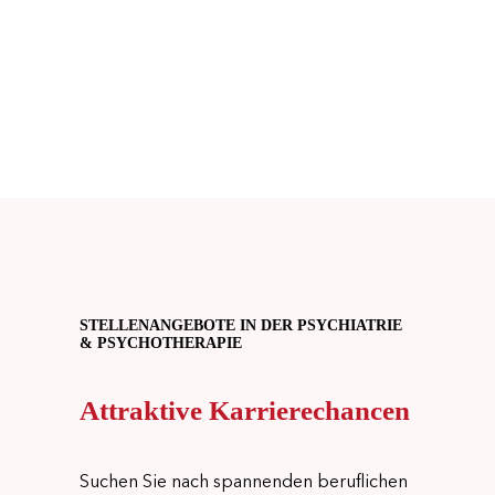
kümmern uns nicht nur um eine schnelle und
zielgenaue Vermittlung, sondern entlasten Sie auch
durch die Übernahme aller administrativen
Aufgaben.
STELLENANGEBOTE IN DER PSYCHIATRIE
& PSYCHOTHERAPIE
Attraktive Karrierechancen
Suchen Sie nach spannenden beruflichen