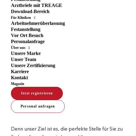
Arztbriefe mit TREAGE
Download-Bereich
Für Kliniken
Arbeitnehmerüberlassung
Festanstellung
Vor Ort Besuch
Personalanfrage
Sie suchen nach einer neuen
Über uns
Unsere Marke
Herausforderung in der Psychiatrie
Unser Team
& Psychotherapie?
Unsere Zertifizierung
Karriere
Kontakt
Entdecken Sie die neuesten Stellenangebote in der
Magazin
Psychiatrie & Psychotherapie. Unser Ziel ist es,
Jetzt registrieren
Ärztinnen und Ärzten passende Stellenangebote
bereitzustellen. Alternativ können Sie sich schnell
Personal anfragen
und einfach auf unserer Website registrieren, um so
bequem die neuesten Ärztestellen zu erhalten.
Denn unser Ziel ist es, die perfekte Stelle für Sie zu