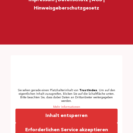
Impressum
|
Datenschutz
|
AGB
|
Hinweisgeberschutzgesetz
Sie sehen gerade einen Platzhalterinhalt von
TrustIndex
. Um auf den
eigentlichen Inhalt zuzugreifen, klicken Sie auf die Schaltfläche unten.
Bitte beachten Sie, dass dabei Daten an Drittanbieter weitergegeben
werden.
Mehr Informationen
Inhalt entsperren
Erforderlichen Service akzeptieren