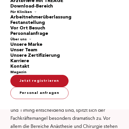
Arztbriefe mit TREAGE
Download-Bereich
Für Kliniken
Fachwissen
Arbeitnehmerüberlassung
Festanstellung
Vor Ort Besuch
Fachkräftemangel in OP-
Personalanfrage
Teams: Warum Anästhesie und
Über uns
Unsere Marke
Chirurgie besonders unter
Unser Team
Unsere Zertifizierung
Druck stehen
Karriere
Kontakt
Magazin
Ob Herzkatheter, Blinddarm-OP oder
Jetzt registrieren
Hüftgelenkersatz – operative Eingriffe zählen zum
Personal anfragen
medizinischen Alltag in deutschen Krankenhäusern.
Doch genau dort, wo Präzision, Zusammenarbeit
und Timing entscheidend sind, spitzt sich der
Fachkräftemangel besonders dramatisch zu. Vor
allem die Bereiche Anästhesie und Chirurgie stehen