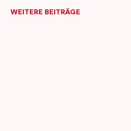
WEITERE BEITRÄGE
(FACH)WISSEN
Die psychosomatische Dynamik des
Nocebo-Effekts
Der Nocebo-Effekt beleuchtet eine faszinierende
Seite der Medizin, indem er zeigt, wie negative