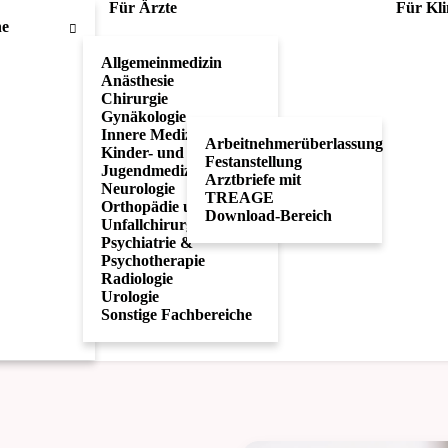
Für Ärzte
Für Kli
he
Allgemeinmedizin
Anästhesie
Chirurgie
Gynäkologie
Innere Medizin
Arbeitnehmerüberlassung
Kinder- und
Festanstellung
Jugendmedizin
Arztbriefe mit
Neurologie
TREAGE
Orthopädie und
Download-Bereich
Unfallchirurgie
Psychiatrie &
Psychotherapie
Radiologie
Urologie
Sonstige Fachbereiche