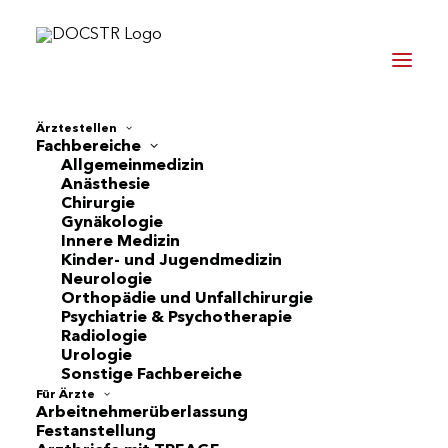
Ärztestellen
Fachbereiche
Allgemeinmedizin
Anästhesie
Impressum
Chirurgie
Gynäkologie
Innere Medizin
Kinder- und Jugendmedizin
Informationspflicht laut §5 E-Commerce
Neurologie
Gesetz, §14 Unternehmensgesetzbuch, §63
Orthopädie und Unfallchirurgie
Psychiatrie & Psychotherapie
Gewerbeordnung und Offenlegungspflicht
Radiologie
laut §25 Mediengesetz.
Urologie
Sonstige Fachbereiche
Für Ärzte
House of Care Talents Austria GmbH
Arbeitnehmerüberlassung
Stoß im Himmel 3/1/10a
Festanstellung