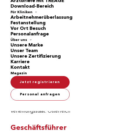
Arztbriefe mit TREAGE
1010 Wien
Download-Bereich
Österreich
Für Kliniken
Arbeitnehmerüberlassung
Festanstellung
Unternehmensgegenstand:
Personalvermittlung
Vor Ort Besuch
UID-Nummer:
ATU80436315
Personalanfrage
Firmenbuchnummer:
617869 g
Über uns
Unsere Marke
Firmensitz:
Wien
Unser Team
Unsere Zertifizierung
Karriere
Kontakt
Kontakt
Magazin
Tel.:
+43 676 317 5395
Jetzt registrieren
E-Mail:
wien@avanti.jobs
Aufsichtsbehörde/Gewerbebehörde:
Personal anfragen
Handelsgericht Wien
Verleihungsstaat: Österreich
Geschäftsführer