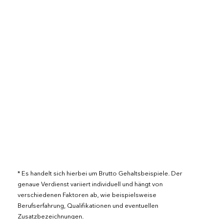
Unsere Zertifizierung
Wir verbessern unsere Qualität
kontinuierlich. Und halten dabei höchste
Standards ein.
Mehr erfahren
* Es handelt sich hierbei um Brutto Gehaltsbeispiele. Der
genaue Verdienst variiert individuell und hängt von
verschiedenen Faktoren ab, wie beispielsweise
Berufserfahrung, Qualifikationen und eventuellen
Zusatzbezeichnungen.