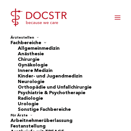
Ärztestellen
Fachbereiche
Allgemeinmedizin
Anästhesie
Assistenzarzt Gehalt
Chirurgie
Gynäkologie
Innere Medizin
Kinder- und Jugendmedizin
DAS VERDIENEN
Neurologie
ASSISTENZÄRZTE BEI
Orthopädie und Unfallchirurgie
DOCSTR
Psychiatrie & Psychotherapie
Radiologie
Urologie
Sonstige Fachbereiche
Jetzt registrieren
Für Ärzte
Arbeitnehmerüberlassung
Festanstellung
Offene Ärztestellen