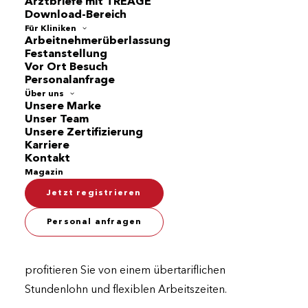
Arztbriefe mit TREAGE
Download-Bereich
Für Kliniken
Arbeitnehmerüberlassung
Festanstellung
Vor Ort Besuch
Personalanfrage
Über uns
Unsere Marke
Ihr Gehalt* als Assistenzarzt
Unser Team
bei DOCSTR
Unsere Zertifizierung
Karriere
Kontakt
Magazin
Sie sind Assistenzarzt und suchen eine neue
berufliche Herausforderung und möchten bereits
Jetzt registrieren
als Assistenzarzt überdurchschnittlich verdienen?
Personal anfragen
Dann bietet DOCSTR, Ihre professionellen
Ärztevermittlung, die ideale Lösung! Bei uns
profitieren Sie von einem übertariflichen
Stundenlohn und flexiblen Arbeitszeiten.