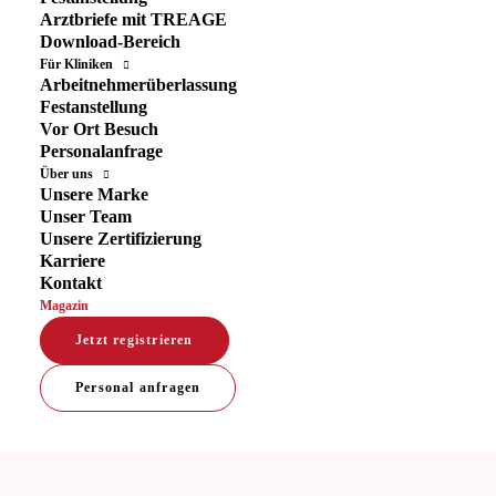
Arztbriefe mit TREAGE
Download-Bereich
Für Kliniken
Arbeitnehmerüberlassung
Festanstellung
Vor Ort Besuch
Personalanfrage
Über uns
Unsere Marke
Das neue Facharztleben: Wie sich die
Unser Team
Erwartungen junger Ärzte verändern
Unsere Zertifizierung
Karriere
Kontakt
Magazin
Die Medizin verändert sich – und mit ihr die
Menschen, die diesen Beruf ergreifen. Die
Jetzt registrieren
Generationen Y und Z definieren Erfolg im
Personal anfragen
Arztberuf anders als frühere Generationen:
Selbstbestimmung,…
Zum Artikel