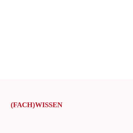
nur den beruflichen Werdegang, sondern wirkt sich
auch auf das…
Zum Artikel
1
2
3
(FACH)WISSEN
(FACH)WISSEN