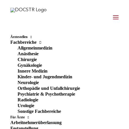
Ärztestellen
Fachbereiche
(FACH)WISSEN
Allgemeinmedizin
30. Juli 2025
KARRIERE
Anästhesie
30. Juli 2025
(FACH)WISSEN
Chirurgie
3. Juli 2025
Gynäkologie
Die psychosomatische Dynamik des Nocebo-Effekts
Innere Medizin
Karriere als Arzt 2025: Zwischen
Kinder- und Jugendmedizin
Fachkräftemangel in OP-Teams: Warum
Klinikreform, Flexibilität und neuen
Neurologie
Anästhesie und Chirurgie besonders
Perspektiven
Orthopädie und Unfallchirurgie
unter Druck stehen
Psychiatrie & Psychotherapie
KARRIERE
Radiologie
Urologie
Sonstige Fachbereiche
KARRIERE
Für Ärzte
Arbeitnehmerüberlassung
Festanstellung