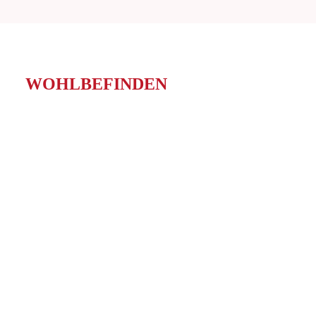
WOHLBEFINDEN
WOHLBEFINDEN
Burnout-Prävention im Gesundheitswesen: Wie